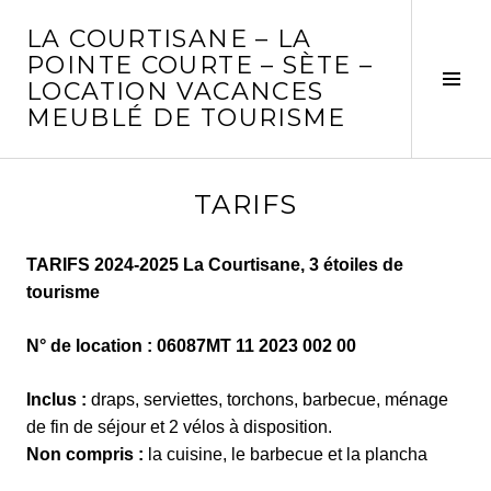
Aller
LA COURTISANE – LA
au
POINTE COURTE – SÈTE –
contenu
Tog
LOCATION VACANCES
principal
Sid
MEUBLÉ DE TOURISME
TARIFS
TARIFS 2024-2025 La Courtisane, 3 étoiles de
tourisme
N° de location : 06087MT 11 2023 002 00
Inclus :
draps, serviettes, torchons, barbecue, ménage
de fin de séjour et 2 vélos à disposition.
Non compris :
la cuisine, le barbecue et la plancha