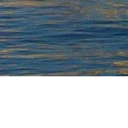
e une
sée de :