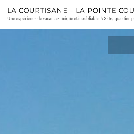
Aller
LA COURTISANE – LA POINTE CO
au
contenu
Une expérience de vacances unique et inoubliable. À Sète, quartier p
principal