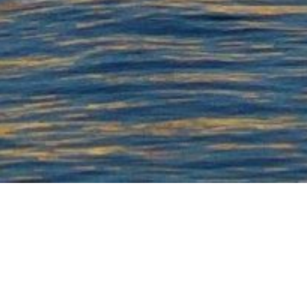
u quai du Mistral, au cœur de la Pointe Courte, La Courtisane vous offr
rs du temps… Une location de vacances tout confort.
illir jusqu’à 6 personnes
plus un bébé
, cette maison de 80m² est compo